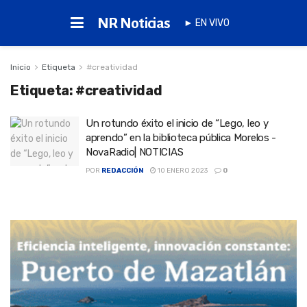
NR Noticias
► EN VIVO
Inicio
Etiqueta
#creatividad
Etiqueta:
#creatividad
Un rotundo éxito el inicio de “Lego, leo y
aprendo” en la biblioteca pública Morelos -
NovaRadio| NOTICIAS
POR
REDACCIÓN
10 ENERO 2023
0