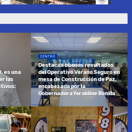
CENTRO
Destacan buenos resultados
, es una
del Operativo Verano Seguro en
er las
mesa de Construcción de Paz,
tivos:
encabezada por la
Gobernadora Yeraldine Bonilla