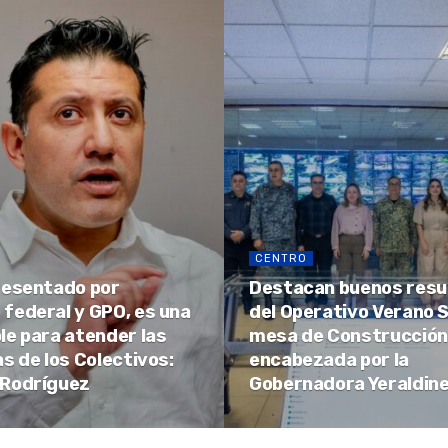
CENTRO
presentado por
Destacan buenos resu
 federal y GPO, es una
del Operativo Verano 
ble para atender las
mesa de Construcción
 de los Colectivos:
encabezada por la
 Rodríguez
Gobernadora Yeraldine 