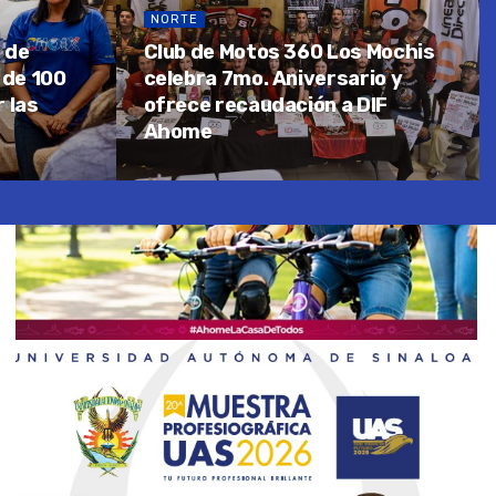
NORTE
a de
Club de Motos 360 Los Mochis
 de 100
celebra 7mo. Aniversario y
 las
ofrece recaudación a DIF
Ahome