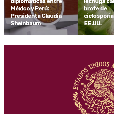
diplomáticas entre
lechuga ca
México y Perú:
brote de
Presidenta Claudia
ciclosporia
Sheinbaum
EE.UU.