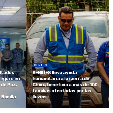
CENTRO
ltados
SEBIDES lleva ayuda
Seguro en
humanitaria a la sierra de
 de Paz,
Choix; beneficia a más de 100
familias afectadas por las
Bonilla
lluvias