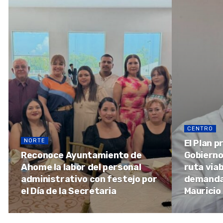
CENTRO
NORTE
El Plan 
Reconoce Ayuntamiento de
Gobierno
Ahome la labor del personal
ruta via
administrativo con festejo por
demandas
el Día de la Secretaria
Mauricio