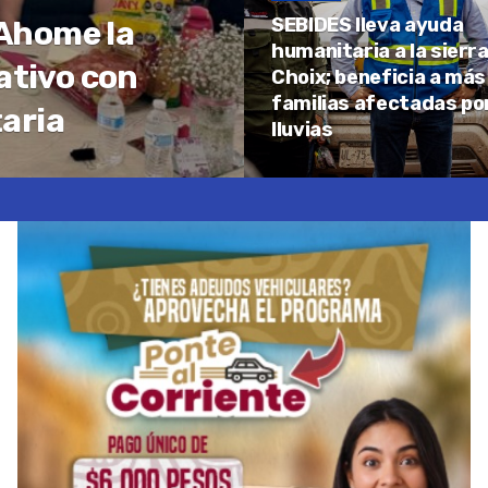
SEBIDES lleva ayuda
Ahome la
humanitaria a la sierr
ativo con
Choix; beneficia a más
familias afectadas por
taria
lluvias