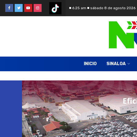
■ 6:25 am ■ sábado 8 de agosto 2026
INICIO
SINALOA