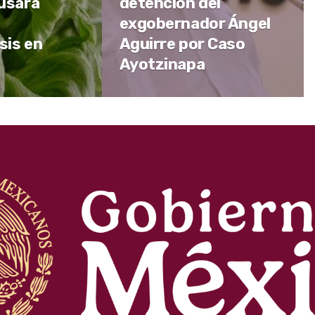
usara
detención del
exgobernador Ángel
sis en
Aguirre por Caso
Ayotzinapa