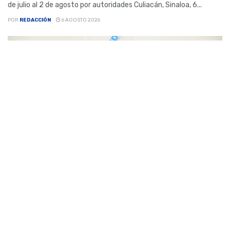
de julio al 2 de agosto por autoridades Culiacán, Sinaloa, 6...
POR
REDACCIÓN
6 AGOSTO 2026
CENTRO
Estudiantes de Posgrado de Odontología de la UAS
fortalecen su formación académica con la
movilidad estudiantil en la UABC, campus Mexicali