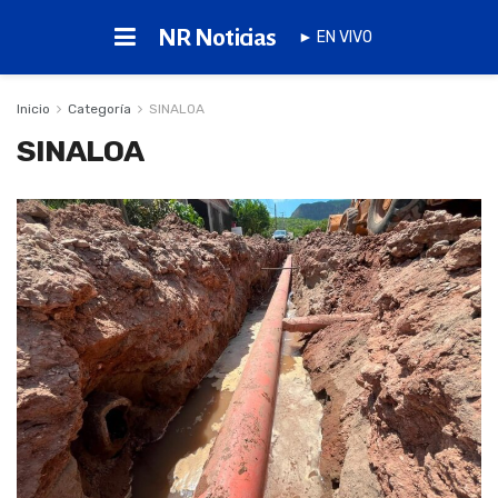
NR Noticias
► EN VIVO
Inicio
Categoría
SINALOA
SINALOA