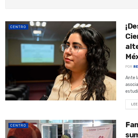
¡De
CENTRO
Cie
alt
Méx
POR
RE
Ante l
asocia
estudi
LEE
Fam
CENTRO
sum