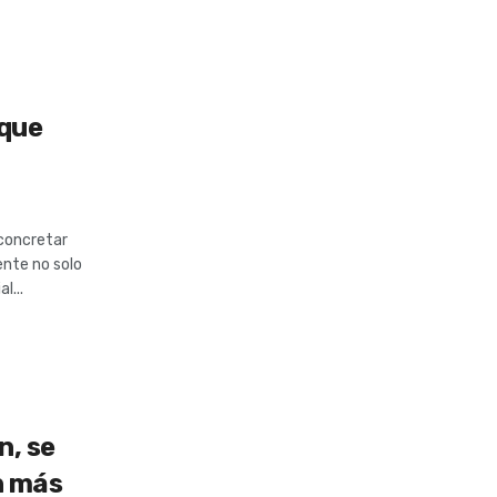
 que
 concretar
rente no solo
l...
n, se
n más