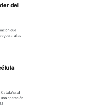
der del
mación que
seguera, alias
célula
 Cataluña, al
n una operación
13