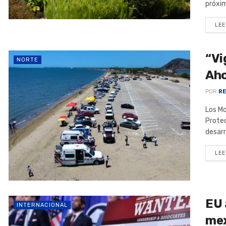
próxim
LEE
“Vi
NORTE
Aho
POR
RE
Los Mo
Prote
desarr
LEE
EU 
INTERNACIONAL
mex