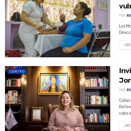
vul
POR
RE
Los Mo
Direcc
LEE
Inv
CENTRO
Jor
POR
RE
Culiac
Refore
cabo e
LEE