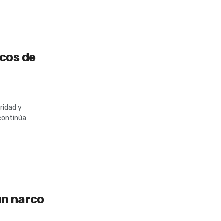
icos de
ridad y
continúa
un narco