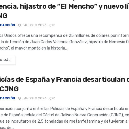
encia, hijastro de “El Mencho” y nuevo lí
NG
DACCIÓN
5 AGOSTO 2026
0
s Unidos ofrece una recompensa de 25 millones de dólares por infor
a la detención de Juan Carlos Valencia González, hijastro de Nemesio O
ncho", el mayor monto en la historia...
R MÁS
icías de España y Francia desarticulan 
l CJNG
DACCIÓN
5 AGOSTO 2026
0
eración conjunta entre las Policías de España y Francia desarticuló en
e de España, célula del Cártel de Jalisco Nueva Generación (CJNG), e
que se incautaron de 2.5 toneladas de metanfetamina y detuvieron a 
as, de...