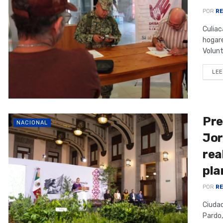
POR
RE
Culiac
hogare
Volunta
LEE
Pre
NACIONAL
Jor
rea
pla
POR
RE
Ciudad
Pardo,