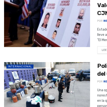
Val
CJ
POR
RE
Estado
lleve 
"El Me
LEE
Pol
INTERNACIONAL
de
POR
RE
Una op
norest
en la 
person