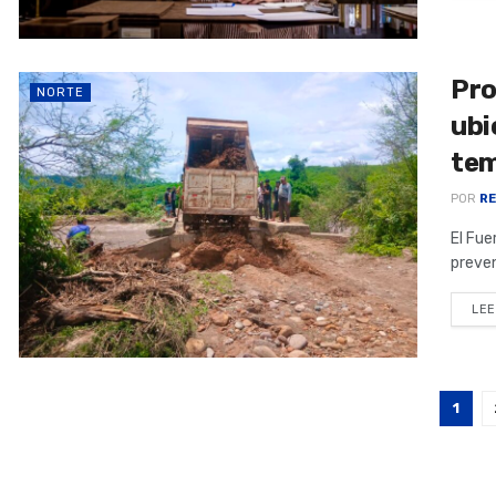
Pro
NORTE
ubi
tem
POR
RE
El Fue
preven
LEE
1