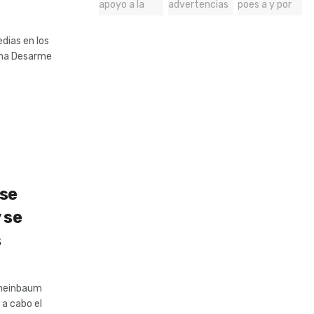
dias en los
ama Desarme
a
 se
 se
s
Sheinbaum
 a cabo el