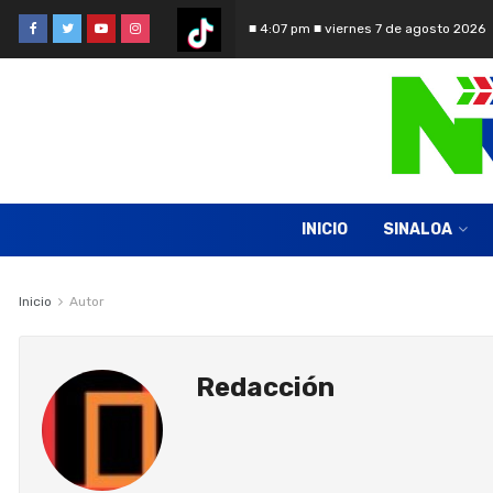
■ 4:07 pm ■ viernes 7 de agosto 2026
INICIO
SINALOA
Inicio
Autor
Redacción