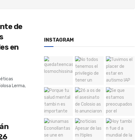
ante de
s
INSTAGRAM
des en
néticas
Tolosa Lerma,
rán
26