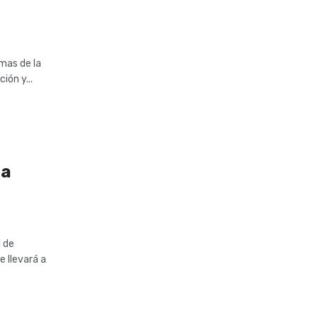
mas de la
ión y...
la
l de
 llevará a