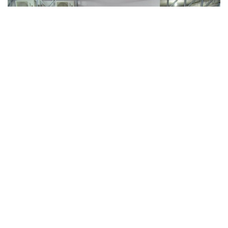
NORTE
“Siempre hemos recibido apoyo del alcalde y de los
funcionarios de este gobierno”: líder sindical del
STASAA
Los Mochis, Ahome, Sinaloa. A 04 de agosto de 2026.- El
Gobierno Municipal de Ahome, encabezado por el Presidente
Antonio...
POR
REDACCIÓN
4 AGOSTO 2026