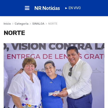
NR Noticias
► EN VIVO
Inicio
Categoría
SINALOA
NORTE
NORTE