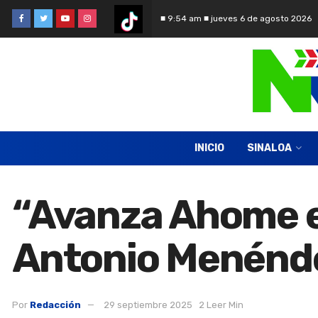
■ 9:54 am ■ jueves 6 de agosto 2026
INICIO
SINALOA
“Avanza Ahome en
Antonio Menénd
Por
Redacción
29 septiembre 2025
2 Leer Min