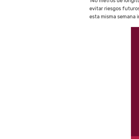
140 metros de longit
evitar riesgos futuro
esta misma semana ini