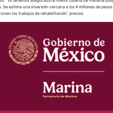
ud. “Ya tenemos asegurada la nueva tubería de material plás
s. Se estima una inversión cercana a los 4 millones de peso
cien los trabajos de rehabilitación”, precisó.