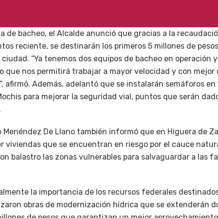
a de bacheo, el Alcalde anunció que gracias a la recaudació
os reciente, se destinarán los primeros 5 millones de peso
a ciudad. “Ya tenemos dos equipos de bacheo en operación
 lo que nos permitirá trabajar a mayor velocidad y con mejor 
s”, afirmó. Además, adelantó que se instalarán semáforos en
ochis para mejorar la seguridad vial, puntos que serán dado
.
o Menéndez De Llano también informó que en Higuera de Za
r viviendas que se encuentran en riesgo por el cauce natural
n balastro las zonas vulnerables para salvaguardar a las fam
ualmente la importancia de los recursos federales destinados
aron obras de modernización hídrica que se extenderán du
millones de pesos que garantizan un mejor aprovechamiento