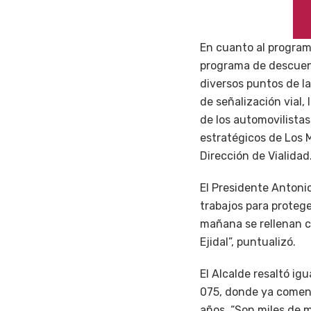
En cuanto al program
programa de descuent
diversos puntos de l
de señalización vial,
de los automovilista
estratégicos de Los M
Dirección de Vialidad
El Presidente Antoni
trabajos para protege
mañana se rellenan co
Ejidal”, puntualizó.
El Alcalde resaltó ig
075, donde ya comenz
años. “Son miles de 