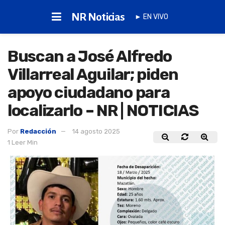
NR Noticias
► EN VIVO
Buscan a José Alfredo
Villarreal Aguilar; piden
apoyo ciudadano para
localizarlo – NR | NOTICIAS
Por
Redacción
14 agosto 2025
1 Leer Min