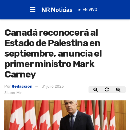
NR Noticias
► EN VIVO
Canadá reconocerá al
Estado de Palestina en
septiembre, anuncia el
primer ministro Mark
Carney
Por
Redacción
31 julio 2025
5 Leer Min