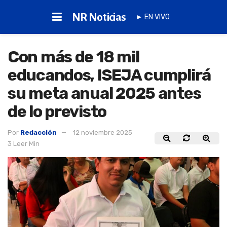
NR Noticias
► EN VIVO
Con más de 18 mil
educandos, ISEJA cumplirá
su meta anual 2025 antes
de lo previsto
Por
Redacción
12 noviembre 2025
3 Leer Min