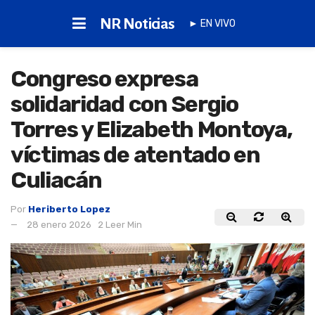
NR Noticias
► EN VIVO
Congreso expresa
solidaridad con Sergio
Torres y Elizabeth Montoya,
víctimas de atentado en
Culiacán
Por
Heriberto Lopez
28 enero 2026
2 Leer Min