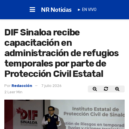
NR Noticias
► EN VIVO
DIF Sinaloa recibe
capacitación en
administración de refugios
temporales por parte de
Protección Civil Estatal
Por
Redacción
7 julio 2026
2 Leer Min