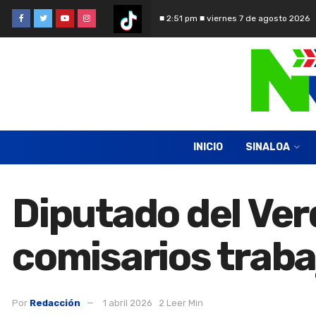
■ 2:51 pm ■ viernes 7 de agosto 2026
INICIO
SINALOA
Diputado del Ver
comisarios trabaj
Por
Redacción
1 abril 2026
2 Leer Min