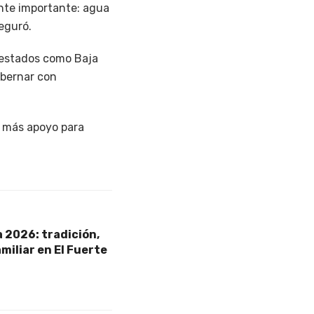
ente importante: agua
eguró.
s estados como Baja
obernar con
y más apoyo para
 2026: tradición,
miliar en El Fuerte