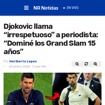
NR Noticias
► EN VIVO
Djokovic llama
“irrespetuoso” a periodista:
“Dominé los Grand Slam 15
años”
Por
Heriberto Lopez
29 enero 2026
1 Leer Min