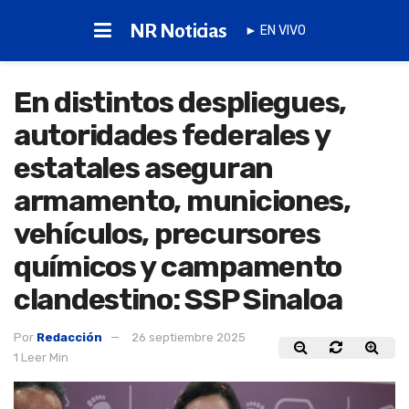
NR Noticias
► EN VIVO
En distintos despliegues,
autoridades federales y
estatales aseguran
armamento, municiones,
vehículos, precursores
químicos y campamento
clandestino: SSP Sinaloa
Por
Redacción
26 septiembre 2025
1 Leer Min