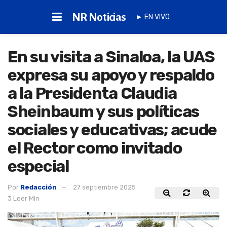
NR Noticias
► EN VIVO
En su visita a Sinaloa, la UAS
expresa su apoyo y respaldo
a la Presidenta Claudia
Sheinbaum y sus políticas
sociales y educativas; acude
el Rector como invitado
especial
Por
Redacción
27 septiembre 2025
3 Leer Min