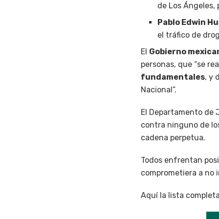
de Los Ángeles,
Pablo Edwin H
el tráfico de dro
El
Gobierno mexica
personas, que “se rea
fundamentales
, y
Nacional”.
El Departamento de J
contra ninguno de los
cadena perpetua.
Todos enfrentan posi
comprometiera a no i
Aquí la lista comple