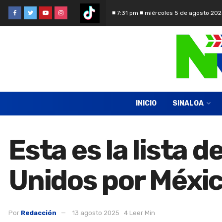
■ 7:31 pm ■ miércoles 5 de agosto 202
INICIO
SINALOA
Esta es la lista 
Unidos por Méxi
Por
Redacción
13 agosto 2025
4 Leer Min