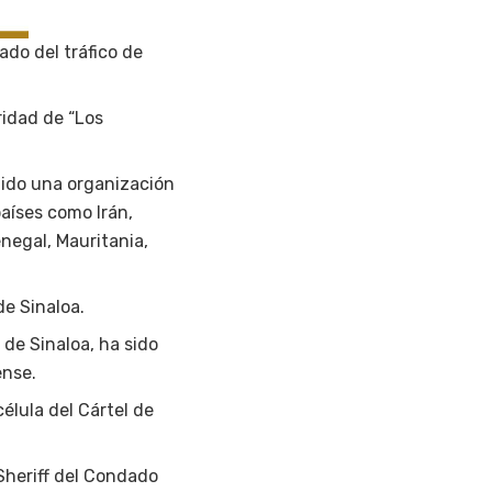
lado del tráfico de
ridad de “Los
igido una organización
aíses como Irán,
negal, Mauritania,
e Sinaloa.
 de Sinaloa, ha sido
ense.
célula del Cártel de
 Sheriff del Condado