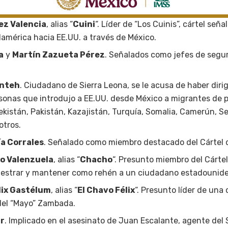
ez Valencia
, alias “
Cuini
“. Líder de “Los Cuinis”, cártel seña
américa hacia EE.UU. a través de México.
a
y
Martín Zazueta Pérez
. Señalados como jefes de segu
onteh
. Ciudadano de Sierra Leona, se le acusa de haber dir
rsonas que introdujo a EE.UU. desde México a migrantes de p
kistán, Pakistán, Kazajistán, Turquía, Somalia, Camerún, Se
otros.
a Corrales
. Señalado como miembro destacado del Cártel d
ro Valenzuela
, alias “
Chacho
“. Presunto miembro del Cártel
estrar y mantener como rehén a un ciudadano estadounid
lix Gastélum
, alias “
El Chavo Félix
“. Presunto líder de una 
del “Mayo” Zambada.
ar
. Implicado en el asesinato de Juan Escalante, agente del