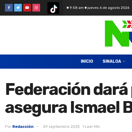
■ 9:58 am ■ jueves 6 de agosto 2026
INICIO
SINALOA
Federación dará p
asegura Ismael B
Por
Redacción
29 septiembre 2025
1 Leer Min