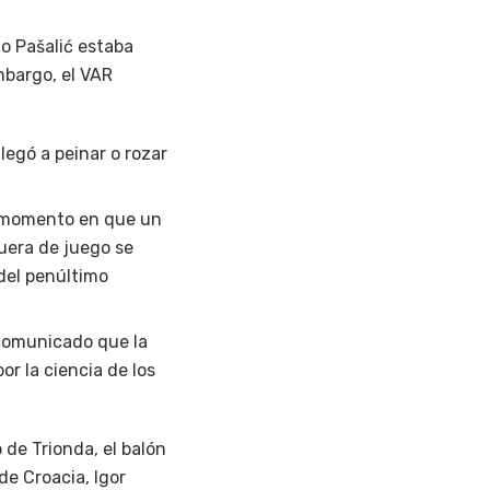
io Pašalić estaba
mbargo, el VAR
llegó a peinar o rozar
o momento en que un
fuera de juego se
del penúltimo
 comunicado que la
r la ciencia de los
de Trionda, el balón
de Croacia, Igor