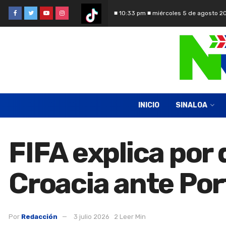
■ 10:33 pm ■ miércoles 5 de agosto 2
INICIO
SINALOA
FIFA explica por 
Croacia ante Por
Por
Redacción
3 julio 2026
2 Leer Min