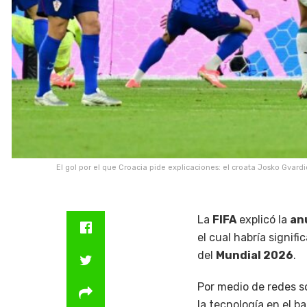
El gol por el que Croacia pide explicaciones: el croata Josko Gvard
La
FIFA
explicó la
an
el cual habría signif
del
Mundial 2026
.
Por medio de redes so
la tecnología en el ba