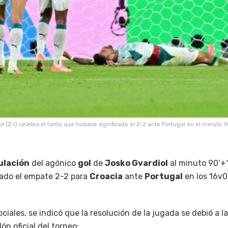
iol (2-i) celebra el tanto que hubiese significado el 2-2 ante Portugal en el minuto
ulación
del agónico
gol
de
Josko Gvardiol
al minuto 90’+1
icado el empate 2-2 para
Croacia
ante
Portugal
en los 16v0s
ciales, se indicó que la resolución de la jugada se debió a 
lón oficial del torneo: