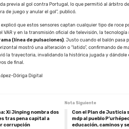
da previa al gol contra Portugal, lo que permitió al árbitro 
a de juego y anular el gol”, publicó.
explicó que estos sensores captan cualquier tipo de roce p
l VAR y en la transmisión oficial de televisión, la tecnologí
ama (línea de pulsaciones)
. Justo cuando el balón pasa p
horizontal mostró una alteración o “latido”, confirmando de
ió la trayectoria, invalidando la histórica jugada y dándole e
os de final.
ópez-Dóriga Digital
Nota Siguiente
a: Xi Jinping nombra dos
Con el Plan de Justicia 
s tras pena capital a
mdp al pueblo P’urhépec
r corrupción
educación, caminos y s