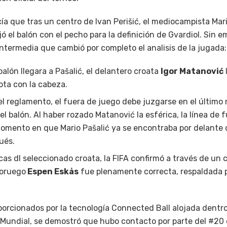
cía que tras un centro de Ivan Perišić, el mediocampista Mar
ó el balón con el pecho para la definición de Gvardiol. Sin e
ntermedia que cambió por completo el analisis de la jugada:
alón llegara a Pašalić, el delantero croata
Igor Matanović
ota con la cabeza.
l reglamento, el fuera de juego debe juzgarse en el últim
l balón. Al haber rozado Matanović la esférica, la línea de 
momento en que Mario Pašalić ya se encontraba por delante 
ués.
icas dl seleccionado croata, la FIFA confirmó a través de un
noruego
Espen Eskås
fue plenamente correcta, respaldada po
orcionados por la tecnología Connected Ball alojada dentro 
el Mundial, se demostró que hubo contacto por parte del #20 