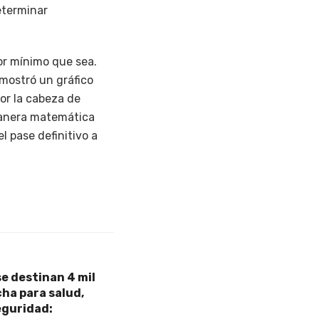
determinar
or mínimo que sea.
a mostró un gráfico
or la cabeza de
 manera matemática
l pase definitivo a
se destinan 4 mil
ha para salud,
eguridad: