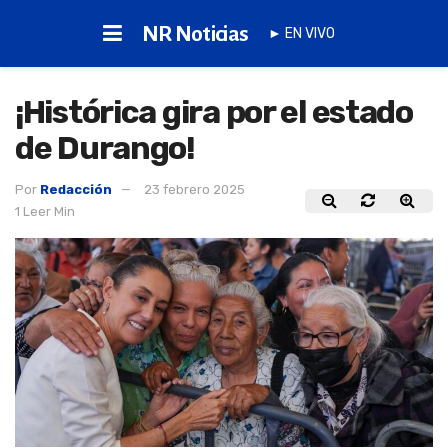
NR Noticias
► EN VIVO
¡Histórica gira por el estado
de Durango!
Por
Redacción
23 febrero 2025
1 Leer Min