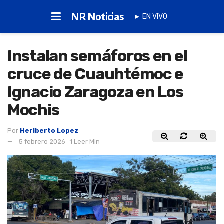
NR Noticias
► EN VIVO
Instalan semáforos en el
cruce de Cuauhtémoc e
Ignacio Zaragoza en Los
Mochis
Por
Heriberto Lopez
5 febrero 2026
1 Leer Min