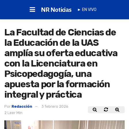
NR Noticias
► EN VIVO
La Facultad de Ciencias de
la Educación de la UAS
amplía su oferta educativa
con la Licenciatura en
Psicopedagogía, una
apuesta por la formación
integral y práctica
Por
Redacción
3 febrero 2026
2 Leer Min