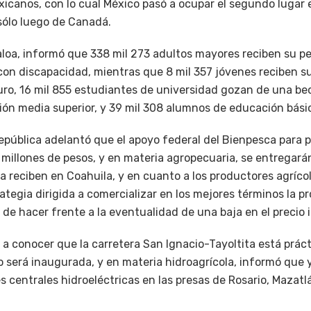
exicanos, con lo cual México pasó a ocupar el segundo lugar
ólo luego de Canadá.
naloa, informó que 338 mil 273 adultos mayores reciben su p
con discapacidad, mientras que 8 mil 357 jóvenes reciben 
ro, 16 mil 855 estudiantes de universidad gozan de una beca
ión media superior, y 39 mil 308 alumnos de educación bási
República adelantó que el apoyo federal del Bienpesca para 
 millones de pesos, y en materia agropecuaria, se entregará
 reciben en Coahuila, y en cuanto a los productores agríco
ategia dirigida a comercializar en los mejores términos la 
n de hacer frente a la eventualidad de una baja en el precio 
a conocer que la carretera San Ignacio-Tayoltita está prác
 será inaugurada, y en materia hidroagrícola, informó que y
 centrales hidroeléctricas en las presas de Rosario, Mazatl