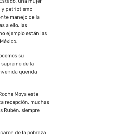
 Estado, una mujer
 y patriotismo
ente manejo de la
 a ello, las
mo ejemplo están las
 México.
onocemos su
s supremo de la
envenida querida
 Rocha Moya este
sta recepción, muchas
ias Rubén, siempre
caron de la pobreza