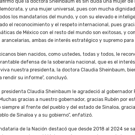
afirmó que la doctora Sheinbaum es sin duda una mujer de
demócrata, y una mujer universal, pues con mucha dignidad
todos los mandatarios del mundo, y con su elevado e intelig
do el reconocimiento y el respeto internacional, pues gracias
áticas de México con el resto del mundo son exitosas, y co
, arancelarias, ambas de interés estratégico y supremo para
exicanos bien nacidos, como ustedes, todas y todos, le rec
antable defensa de la soberanía nacional, que es el interé
, viva nuestra presidenta, la doctora Claudia Sheinbaum, bi
a rendir su informe”, concluyó.
 la presidenta Claudia Sheinbaum le agradeció al gobernador
 “Muchas gracias a nuestro gobernador, gracias Rubén por e
o siempre al frente del pueblo y del estado de Sinaloa, grac
blo de Sinaloa y a su gobierno”, enfatizó.
ndataria de la Nación destacó que desde 2018 al 2024 se sa