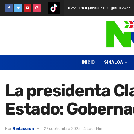
■ 9:27 pm ■ jueves 6 de agosto 2026
INICIO
SINALOA
La presidenta C
Estado: Goberna
Por
Redacción
27 septiembre 2025
4 Leer Min