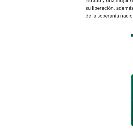
Estado y una mujer de
su liberación, ademá
de la soberanía naci