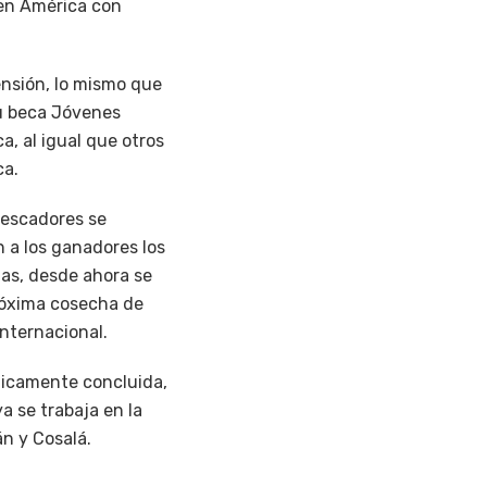
 en América con
ensión, lo mismo que
su beca Jóvenes
, al igual que otros
ca.
pescadores se
n a los ganadores los
las, desde ahora se
próxima cosecha de
internacional.
ticamente concluida,
a se trabaja en la
án y Cosalá.