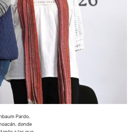
einbaum Pardo,
choacán, donde
 tanto a las que