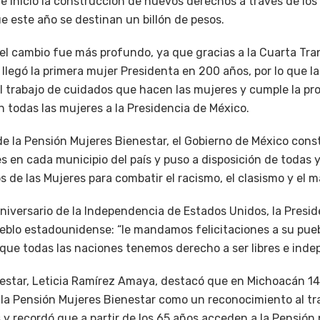
 e inició la construcción de nuevos derechos a través de los
ue este año se destinan un billón de pesos.
l cambio fue más profundo, ya que gracias a la Cuarta Tra
 llegó la primera mujer Presidenta en 200 años, por lo que l
l trabajo de cuidados que hacen las mujeres y cumple la pr
on todas las mujeres a la Presidencia de México.
 la Pensión Mujeres Bienestar, el Gobierno de México cons
s en cada municipio del país y puso a disposición de todas 
os de las Mujeres para combatir el racismo, el clasismo y el m
aniversario de la Independencia de Estados Unidos, la Presi
ueblo estadounidense: “le mandamos felicitaciones a su pueb
ue todas las naciones tenemos derecho a ser libres e inde
nestar, Leticia Ramírez Amaya, destacó que en Michoacán 14
 la Pensión Mujeres Bienestar como un reconocimiento al tra
 y recordó que a partir de los 65 años acceden a la Pensión 