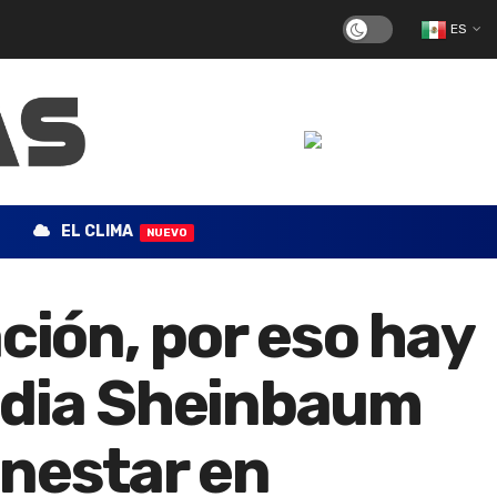
ES
EL CLIMA
NUEVO
ción, por eso hay
udia Sheinbaum
enestar en