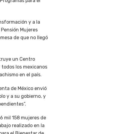
 Programas para el
nsformación y a la
a Pensión Mujeres
omesa de que no llegó
truye un Centro
y todos los mexicanos
achismo en el país.
denta de México envió
lo y a su gobierno, y
pendientes”.
6 mil 158 mujeres de
bajo realizado en la
para el Bienestar de