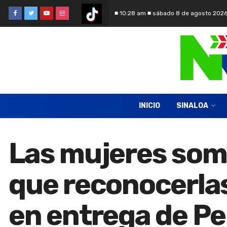
■ 10:28 am ■ sábado 8 de agosto 202
INICIO
SINALOA
Las mujeres somo
que reconocerla
en entrega de Pe