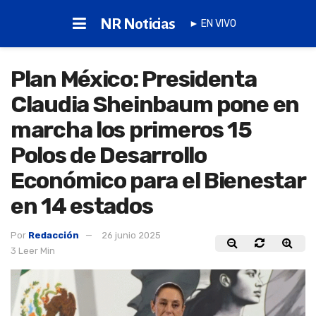
NR Noticias
► EN VIVO
Plan México: Presidenta
Claudia Sheinbaum pone en
marcha los primeros 15
Polos de Desarrollo
Económico para el Bienestar
en 14 estados
Por
Redacción
26 junio 2025
3 Leer Min