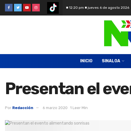
■ 12:20 pm ■ jueves 6 de agosto 2026
INICIO
SINALOA
Presentan el eve
Por
Redacción
6 marzo 2020
1 Leer Min