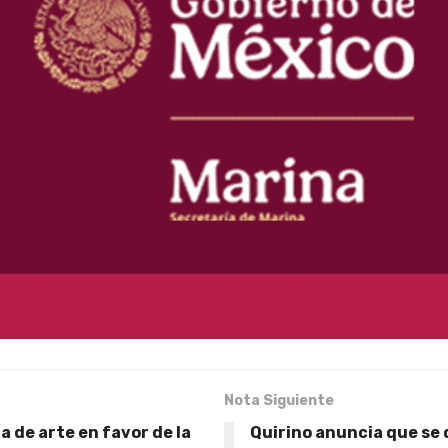
Nota Siguiente
a de arte en favor de la
Quirino anuncia que se 