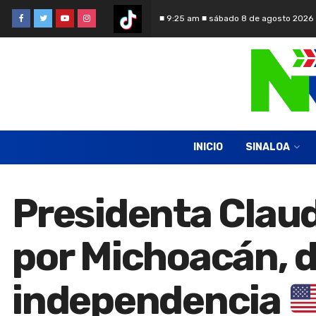
■ 9:25 am ■ sábado 8 de agosto 2026
INICIO
SINALOA
Presidenta Clau
por Michoacán, d
independencia