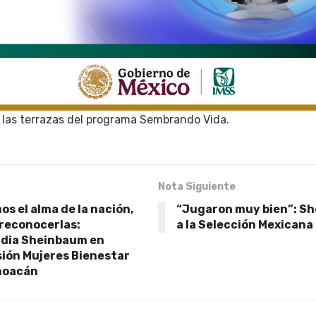
 las terrazas del programa Sembrando Vida.
Nota Siguiente
s el alma de la nación,
“Jugaron muy bien”: S
 reconocerlas:
a la Selección Mexicana
udia Sheinbaum en
ión Mujeres Bienestar
choacán