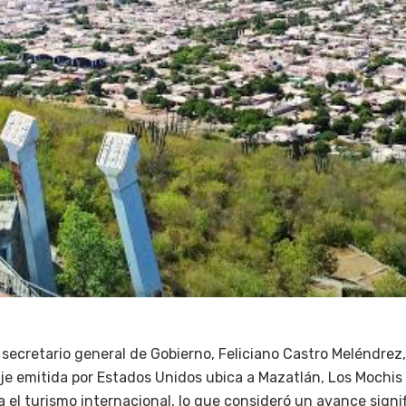
l secretario general de Gobierno, Feliciano Castro Meléndrez
iaje emitida por Estados Unidos ubica a Mazatlán, Los Moch
 el turismo internacional, lo que consideró un avance signif