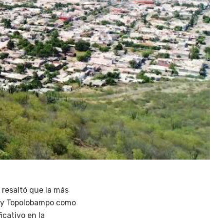
, resaltó que la más
is y Topolobampo como
icativo en la