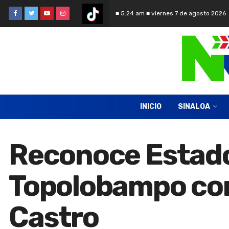
■ 5:24 am ■ viernes 7 de agosto 2026
INICIO
SINALOA
Reconoce Estado
Topolobampo com
Castro