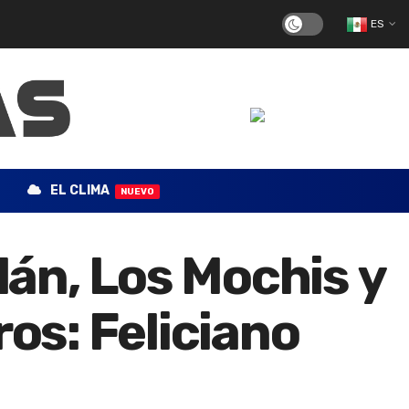
ES
EL CLIMA
NUEVO
án, Los Mochis y
s: Feliciano