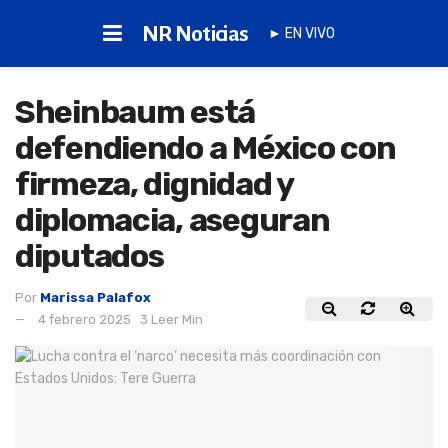
NR Noticias
► EN VIVO
Sheinbaum está
defendiendo a México con
firmeza, dignidad y
diplomacia, aseguran
diputados
Por
Marissa Palafox
4 febrero 2025
3 Leer Min