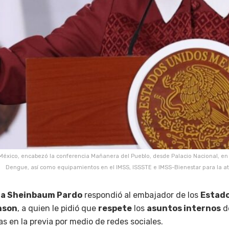
co, encabezó la conferencia Mañanera del Pueblo, desde Palacio Nacional, en la 
Dengue, así como equipamientos en el IMSS, ISSSTE e IMSS-Bienestar para 
ia Sheinbaum Pardo
respondió al embajador de los
Estado
nson
, a quien le pidió que
respete
los
asuntos internos
de
s en la previa por medio de redes sociales.