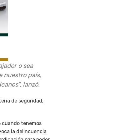
jador o sea
e nuestro país,
canos”, lanzó.
eria de seguridad,
te cuando tenemos
voca la delincuencia
ordinación para poder