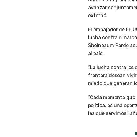
avanzar conjuntamente
externó.
El embajador de EE.UU
lucha contra el narc
Sheinbaum Pardo acus
al país.
“La lucha contra los 
frontera desean vivir
miedo que generan lo
“Cada momento que d
política, es una opor
las que servimos”, añ