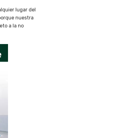
quier lugar del
 porque nuestra
eto a la no