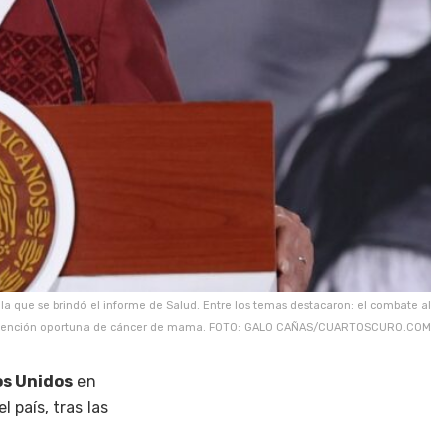
que se brindó el informe de Salud. Entre los temas destacaron: el combate al
la atención oportuna de cáncer de mama. FOTO: GALO CAÑAS/CUARTOSCURO.COM
s Unidos
en
l país, tras las