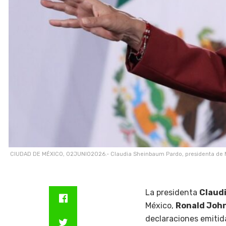
CIUDAD DE MÉXICO, 02JUNIO2026.- Claudia Sheinbaum Pardo, presidenta de Méxi
La presidenta
Claud
México,
Ronald Joh
declaraciones emitida