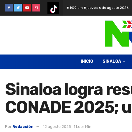
■ 1:09 am ■ jueves 6 de agosto 2026
INICIO
SINALOA
Sinaloa logra re
CONADE 2025; un
Por
Redacción
12 agosto 2025
1 Leer Min