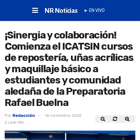
NR Noticias
► EN VIVO
¡Sinergia y colaboración!
Comienza el ICATSIN cursos
de repostería, uñas acrílicas
y maquillaje básico a
estudiantes y comunidad
aledaña de la Preparatoria
Rafael Buelna
Por
Redacción
14 noviembre 2025
2 Leer Min