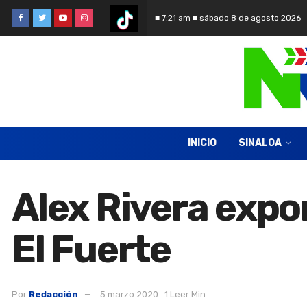
■ 7:21 am ■ sábado 8 de agosto 2026
INICIO
SINALOA
Alex Rivera expo
El Fuerte
Por
Redacción
5 marzo 2020
1 Leer Min