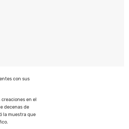
tentes con sus
s creaciones en el
 de decenas de
có la muestra que
ico.