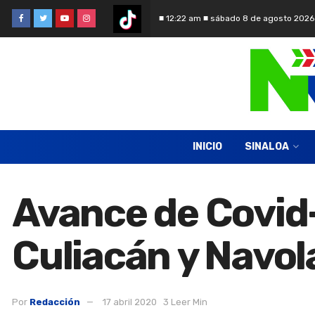
■ 12:22 am ■ sábado 8 de agosto 2026
INICIO
SINALOA
Avance de Covid-
Culiacán y Navol
Por
Redacción
17 abril 2020
3 Leer Min