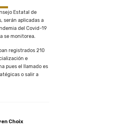
nsejo Estatal de
, serán aplicadas a
pandemia del Covid-19
ía se monitorea.
ban registrados 210
ialización e
na pues el llamado es
tégicas o salir a
ven Choix