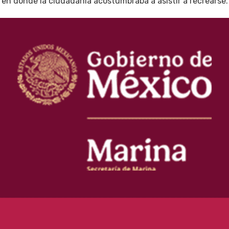
 en donde la ciudadanía acostumbraba a asistir a recrearse.