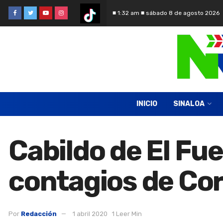
■ 1:32 am ■ sábado 8 de agosto 2026
INICIO
SINALOA
Cabildo de El Fu
contagios de Co
Por
Redacción
1 abril 2020
1 Leer Min