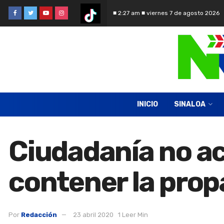
■ 2:27 am ■ viernes 7 de agosto 2026
INICIO
SINALOA
Ciudadanía no ac
contener la prop
Por
Redacción
23 abril 2020
1 Leer Min