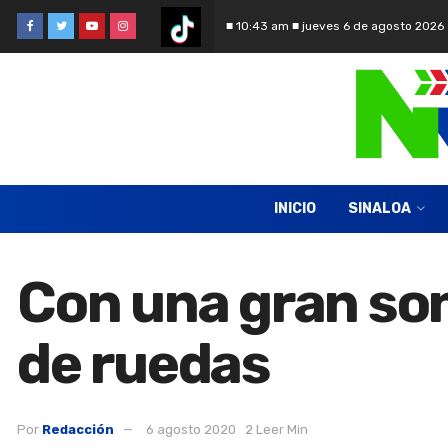
■ 10:43 am ■ jueves 6 de agosto 2026
INICIO
SINALOA
Con una gran son
de ruedas
Por
Redacción
6 agosto 2020
2 Leer Min