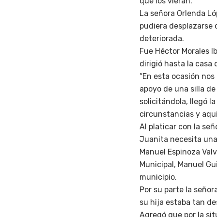
que los vieran.
La señora Orlenda Ló
pudiera desplazarse 
deteriorada.
Fue Héctor Morales Ib
dirigió hasta la casa
“En esta ocasión nos 
apoyo de una silla d
solicitándola, llegó l
circunstancias y aqu
Al platicar con la se
Juanita necesita una
Manuel Espinoza Valve
Municipal, Manuel Gu
municipio.
Por su parte la señor
su hija estaba tan d
Agregó que por la si