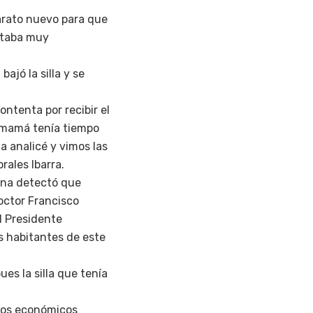
arato nuevo para que
staba muy
ajó la silla y se
ntenta por recibir el
u mamá tenía tiempo
la analicé y vimos las
ales Ibarra.
dana detectó que
octor Francisco
l Presidente
s habitantes de este
es la silla que tenía
rsos económicos