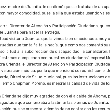
pez, madre de Juanita, le confirmó que se trataba de un ap
con mayor comodidad, pues la silla que estaba usando ya e
arra, Director de Atención y Participación Ciudadana, quien b
 de Juanita para hacer la entrega.
tocó visitar a Juanita, que la vimos bien emocionada, muy co
e ruedas que tanta falta le hacía, que como nos comentó s
a solicitud a la subdirección de discapacidad, la canalizaron, 
í estamos cumpliendo con nuestros ciudadanos”, expresó Mor
ñora Orlenda, el Director de Atención y Participación Ciuda
 valoración médica, por lo que mencionó se reunirá con el d
rde, Director de Salud Municipal, pues las instrucciones de
illermo Chapman Moreno, es mejorar la calidad de vida de lo
a Orlenda se dijo muy agradecida con el alcalde de Ahome, pu
esgastada que comenzaba a lastimar las piernas de Juanita.
tuación que se presenta, además de no contar con los recu