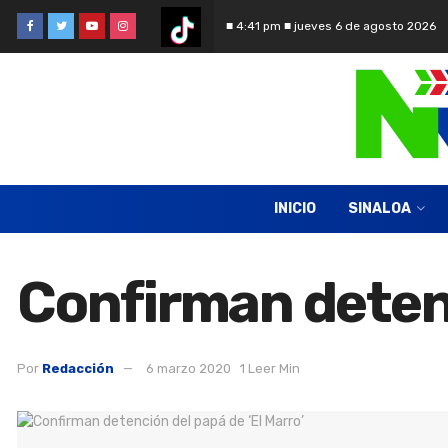
■ 4:41 pm ■ jueves 6 de agosto 2026
INICIO
SINALOA
Confirman detenc
Por
Redacción
6 marzo 2020
1 Leer Min