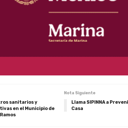
Nota Siguiente
ros sanitarios y
Llama SIPINNA a Preven
ivas en el Municipio de
Casa
a Ramos