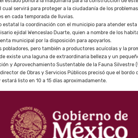
del estado pondrá la maquinaria para la construcción de este
el cual servirá para proteger a la ciudadanía de los problem
es en cada temporada de lluvias.
 estatal la coordinación con el municipio para atender esta 
sario ejidal Wenceslao Duarte, quien a nombre de los habit
denta municipal por la disposición para apoyarlos.
os pobladores, pero también a productores acuícolas y la pro
de existe una laguna de extraordinaria belleza y un pequeñ
ión y Aprovechamiento Sustentable de la Fauna Silvestre 
director de Obras y Servicios Públicos precisó que el bordo 
 estará listo en 10 a 15 días aproximadamente.