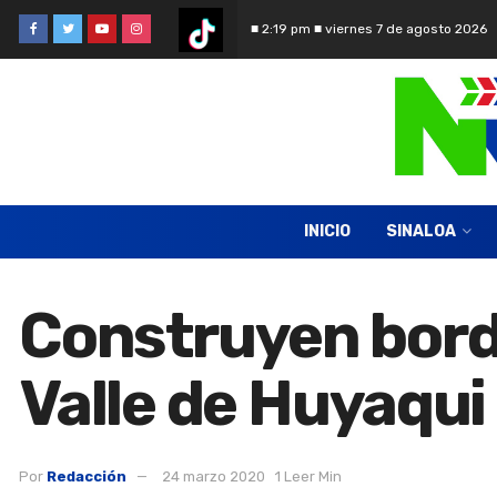
■ 2:19 pm ■ viernes 7 de agosto 2026
INICIO
SINALOA
Construyen bord
Valle de Huyaqui
Por
Redacción
24 marzo 2020
1 Leer Min