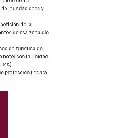
 bordo de 1.5
as de inundaciones y
petición de la
antes de esa zona dio
moción turística de
o hotel con la Unidad
(UMA).
de protección llegará