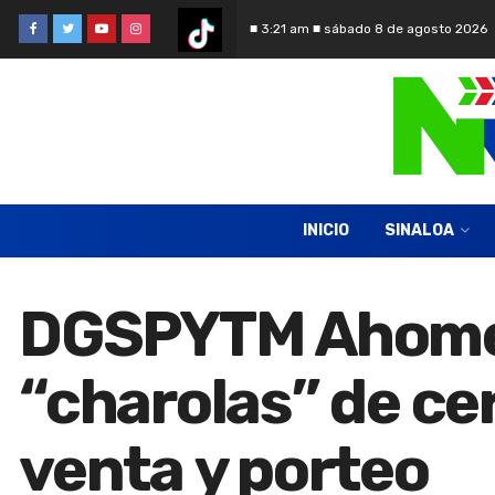
■ 3:21 am ■ sábado 8 de agosto 2026
INICIO
SINALOA
DGSPYTM Ahome 
“charolas” de ce
venta y porteo