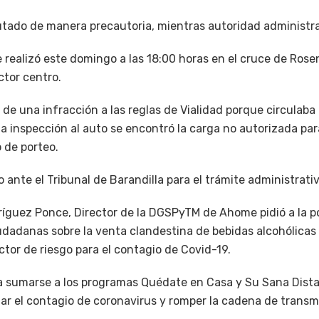
utado de manera precautoria, mientras autoridad administra
se realizó este domingo a las 18:00 horas en el cruce de Rose
ctor centro.
ó de una infracción a las reglas de Vialidad porque circulab
 la inspección al auto se encontró la carga no autorizada pa
o de porteo.
 ante el Tribunal de Barandilla para el trámite administrati
ríguez Ponce, Director de la DGSPyTM de Ahome pidió a la p
udadanas sobre la venta clandestina de bebidas alcohólicas
tor de riesgo para el contagio de Covid-19.
 a sumarse a los programas Quédate en Casa y Su Sana Dist
itar el contagio de coronavirus y romper la cadena de tran