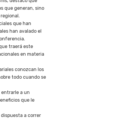
chis, destacó que
os que generan, sino
regional.
ciales que han
ales han avalado el
onferencia.
que traerá este
acionales en materia
riales conozcan los
 sobre todo cuando se
 entrarle a un
eneficios que le
a dispuesta a correr