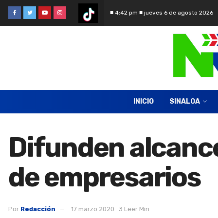
■ 4:42 pm ■ jueves 6 de agosto 2026
INICIO
SINALOA
Difunden alcance
de empresarios
Por
Redacción
17 marzo 2020
3 Leer Min