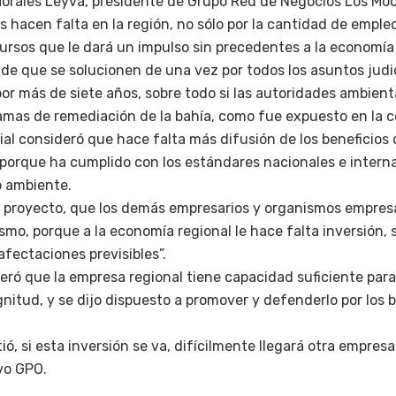
 Morales Leyva, presidente de Grupo Red de Negocios Los Mo
s hacen falta en la región, no sólo por la cantidad de emple
ursos que le dará un impulso sin precedentes a la economía 
 de que se solucionen de una vez por todos los asuntos judi
or más de siete años, sobre todo si las autoridades ambient
amas de remediación de la bahía, como fue expuesto en la c
ial consideró que hace falta más difusión de los beneficios 
 porque ha cumplido con los estándares nacionales e intern
o ambiente.
 proyecto, que los demás empresarios y organismos empresa
ismo, porque a la economía regional le hace falta inversión,
fectaciones previsibles”.
eró que la empresa regional tiene capacidad suficiente para
itud, y se dijo dispuesto a promover y defenderlo por los b
tió, si esta inversión se va, difícilmente llegará otra empres
vo GPO.