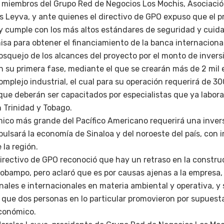
 miembros del Grupo Red de Negocios Los Mochis, Asociació
s Leyva, y ante quienes el directivo de GPO expuso que el p
, y cumple con los más altos estándares de seguridad y cuid
sa para obtener el financiamiento de la banca internacional
osquejo de los alcances del proyecto por el monto de invers
n su primera fase, mediante el que se crearán más de 2 mil
omplejo industrial, el cual para su operación requerirá de 3
 que deberán ser capacitados por especialistas que ya labor
Trinidad y Tobago.
mico más grande del Pacífico Americano requerirá una invers
mpulsará la economía de Sinaloa y del noroeste del país, con
la región.
directivo de GPO reconoció que hay un retraso en la constru
lobampo, pero aclaró que es por causas ajenas a la empresa, 
ales e internacionales en materia ambiental y operativa, y s
s que dos personas en lo particular promovieron por supues
económico.