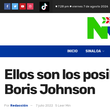
■ 7:28 pm ■ viernes 7 de agosto 2026
INICIO
SINALOA
Ellos son los po
Boris Johnson
Por
Redacción
7 julio 2022
5 Leer Min