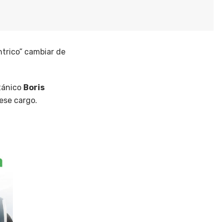
trico” cambiar de
itánico
Boris
 ese cargo.