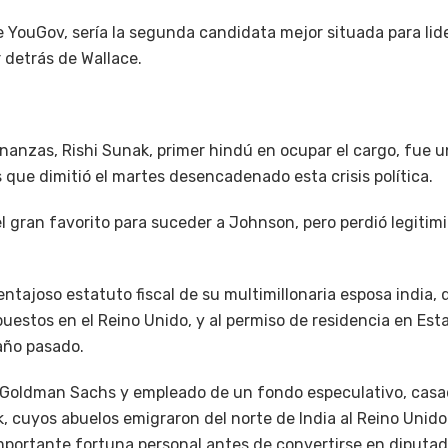
 YouGov, sería la segunda candidata mejor situada para lide
 detrás de Wallace.
inanzas, Rishi Sunak, primer hindú en ocupar el cargo, fue u
que dimitió el martes desencadenado esta crisis política.
el gran favorito para suceder a Johnson, pero perdió legitim
entajoso estatuto fiscal de su multimillonaria esposa india, q
puestos en el Reino Unido, y al permiso de residencia en Es
año pasado.
 Goldman Sachs y empleado de un fondo especulativo, casad
, cuyos abuelos emigraron del norte de India al Reino Unido
portante fortuna personal antes de convertirse en diputa