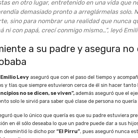
stas en otro lugar, entretenido en una vida que n
rendía demasiado pronto a arreglármelas solo. N
te, sino para nombrar una realidad que nunca qui
 ni con papá, crecí conmigo mismo…”, leyó Emili
miente a su padre y asegura no
robaba
,
Emilio Levy
aseguró que con el paso del tiempo y acompa
y tías que siempre estuvieron cerca de él sin hacer tanto b
incipios no se dicen, se viven”,
además aseguró que el eje
o solo le sirvió para saber qué clase de persona no quería 
guró que lo único que quería es que su padre estuviera pres
ión en él sólo deseaba lo que un padre puede dar a sus hijo
n desmintió lo dicho por
“El Pirru”
, pues aseguró nunca es