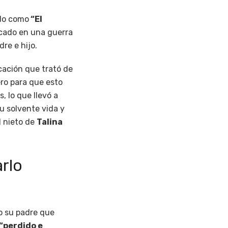
ido como
“El
scado en una guerra
re e hijo.
cación que trató de
ero para que esto
, lo que llevó a
u solvente vida y
l nieto de
Talina
arlo
o su padre que
“perdido e