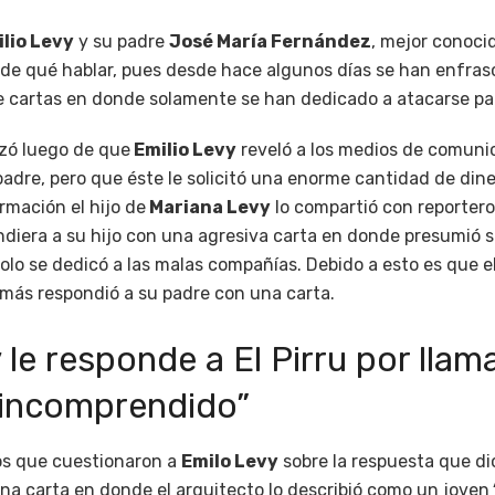
lio Levy
y su padre
José María Fernández
, mejor conoc
 de qué hablar, pues desde hace algunos días se han enfra
e cartas en donde solamente se han dedicado a atacarse pad
zó luego de que
Emilio Levy
reveló a los medios de comuni
padre, pero que éste le solicitó una enorme cantidad de din
ormación el hijo de
Mariana Levy
lo compartió con reporteros
diera a su hijo con una agresiva carta en donde presumió s
olo se dedicó a las malas compañías. Debido a esto es que e
más respondió a su padre con una carta.
 le responde a El Pirru por llam
 incomprendido”
ros que cuestionaron a
Emilo Levy
sobre la respuesta que di
una carta en donde el arquitecto lo describió como un joven