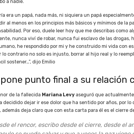
bó a nadie.
ría era un papá, nada más, ni siquiera un papá especialment
r al menos en los principios más básicos y mínimos de la pa
sabilidad. Por eso, duele leer hoy que me describas como al
nte, nunca viví de robar, nunca fui esclavo de las drogas, 
umano, he respondido por mi y he construido mi vida con e
 lo contrario no solo es injusto, borrar al hijo real y lo reem
il sostener…”, dijo Emilio
pone punto final a su relación c
nor de la fallecida
Mariana Levy
aseguró que actualmente
ha decidido dejar ir ese dolor que ha sentido por años, por l
, además deja claro que con esta carta para él es el cierre d
sde el rencor, escribo desde el cierre, desde el 
nculo se puede salvar y que a veces la paz viene