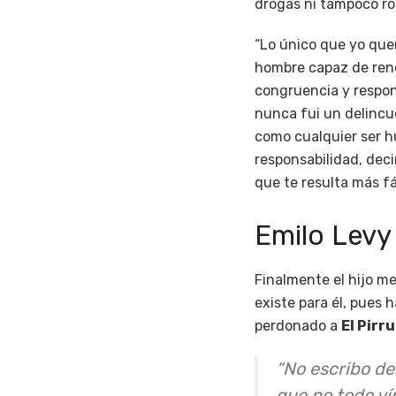
drogas ni tampoco ro
“Lo único que yo que
hombre capaz de rendi
congruencia y respon
nunca fui un delincue
como cualquier ser h
responsabilidad, decir
que te resulta más fác
Emilo Levy 
Finalmente el hijo me
existe para él, pues 
perdonado a
El Pirru
“No escribo de
que no todo ví