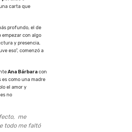
 una carta que
más profundo, el de
ro empezar con algo
uctura y presencia,
tuve eso”, comenzó a
nte
Ana Bárbara
con
es es como una madre
lo el amor y
ues no
afecto, me
e todo me faltó