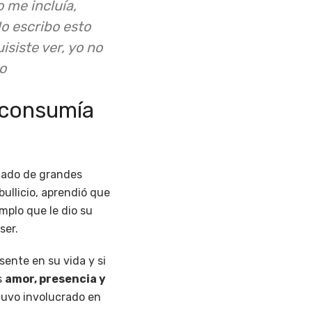
o me incluía,
o escribo esto
siste ver, yo no
o
 consumía
ñado de grandes
ullicio, aprendió que
mplo que le dio su
ser.
ente en su vida y si
s
amor, presencia y
tuvo involucrado en