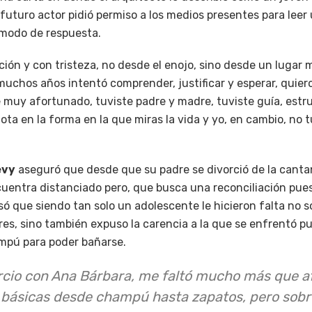
l futuro actor pidió permiso a los medios presentes para leer
a modo de respuesta.
ción y con tristeza, no desde el enojo, sino desde un lugar 
muchos años intentó comprender, justificar y esperar, quie
 muy afortunado, tuviste padre y madre, tuviste guía, estr
nota en la forma en la que miras la vida y yo, en cambio, no 
evy
aseguró que desde que su padre se divorció de la canta
uentra distanciado pero, que busca una reconciliación pu
ó que siendo tan solo un adolescente le hicieron falta no so
res, sino también expuso la carencia a la que se enfrentó p
mpú para poder bañarse.
orcio con Ana Bárbara, me faltó mucho más que 
 básicas desde champú hasta zapatos, pero sobr