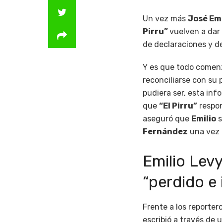
Un vez más
José Emi
Pirru”
vuelven a dar
de declaraciones y d
Y es que todo comen
reconciliarse con su 
pudiera ser, esta inf
que
“El Pirru”
respon
aseguró que
Emilio
s
Fernández
una vez 
Emilio Levy
“perdido e
Frente a los reporte
escribió a través de 