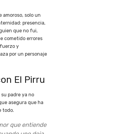
e amoroso, solo un
ternidad: presencia,
guien que no fui,
he cometido errores
sfuerzo y
plaza por un personaje
on El Pirru
 su padre ya no
o que asegura que ha
e todo.
amor que entiende
 cuando uno deja