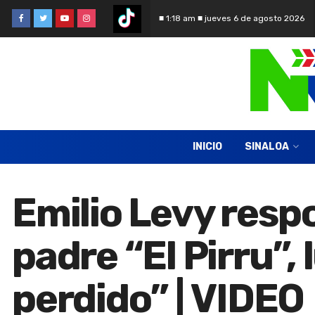
■ 1:18 am ■ jueves 6 de agosto 2026
INICIO
SINALOA
Emilio Levy resp
padre “El Pirru”,
perdido” | VIDEO