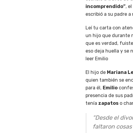
incomprendido”
, e
escribió a su padre 
Leí tu carta con aten
un hijo que durante 
que es verdad, fuiste
eso deja huella y se 
leer Emilio
El hijo de
Mariana L
quien también se enc
para él,
Emilio
confes
presencia de sus pad
tenía
zapatos
o cha
“Desde el div
faltaron cosas