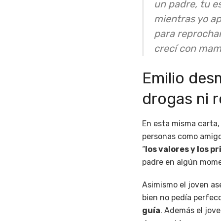
un padre, tu e
mientras yo ap
para reprochar
crecí con mamá
Emilio des
drogas ni 
En esta misma carta
personas como amigos 
“
los valores y los pr
padre en algún moment
Asimismo el joven ase
bien no pedía perfecc
guía
. Además el jove