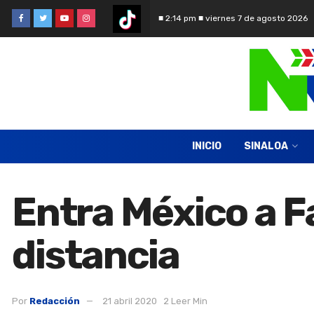
■ 2:14 pm ■ viernes 7 de agosto 2026
INICIO
SINALOA
Entra México a F
distancia
Por
Redacción
21 abril 2020
2 Leer Min