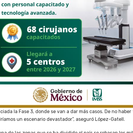
ciada la Fase 3, donde se van a dar más casos. De no haber 
ríamos un escenario devastador”, aseguró López-Gatell.
na de las zonas que se ha dividido el país se rebasan los mi