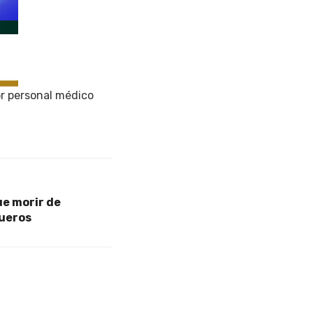
or personal médico
ue morir de
queros