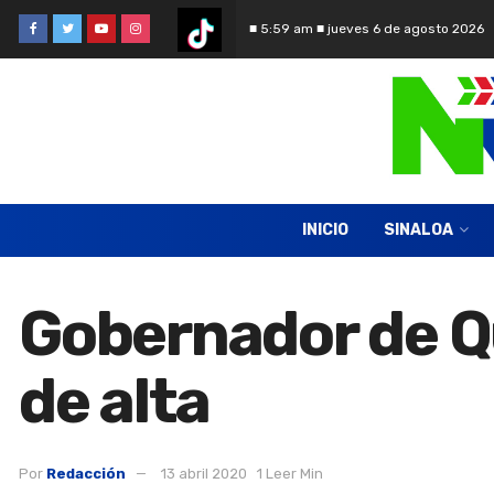
■ 5:59 am ■ jueves 6 de agosto 2026
INICIO
SINALOA
Gobernador de Qu
de alta
Por
Redacción
13 abril 2020
1 Leer Min