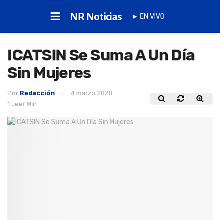
NR Noticias
► EN VIVO
ICATSIN Se Suma A Un Día
Sin Mujeres
Por
Redacción
4 marzo 2020
1 Leer Min