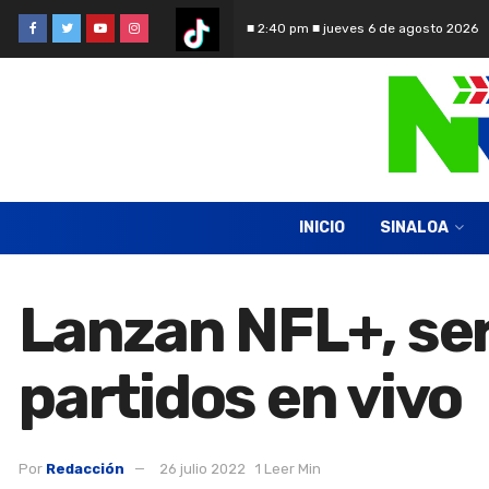
■ 2:40 pm ■ jueves 6 de agosto 2026
INICIO
SINALOA
Lanzan NFL+, ser
partidos en vivo
Por
Redacción
26 julio 2022
1 Leer Min