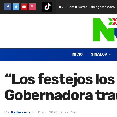
■ 9:50 am ■ jueves 6 de agosto 2026
INICIO
SINALOA
“Los festejos los
Gobernadora trad
Por
Redacción
8 abril 2020
3 Leer Min