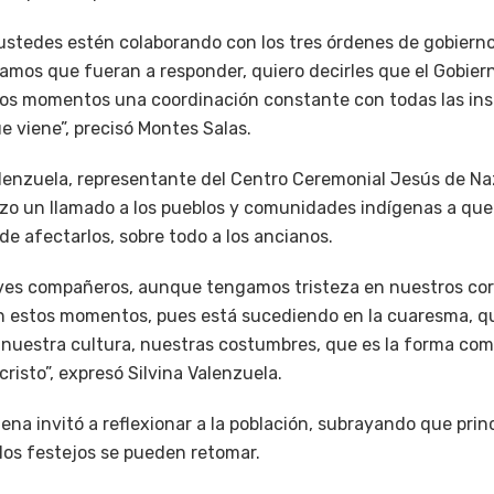
stedes estén colaborando con los tres órdenes de gobiern
amos que fueran a responder, quiero decirles que el Gobier
os momentos una coordinación constante con todas las ins
e viene”, precisó Montes Salas.
alenzuela, representante del Centro Ceremonial Jesús de Naz
 hizo un llamado a los pueblos y comunidades indígenas a qu
ede afectarlos, sobre todo a los ancianos.
aves compañeros, aunque tengamos tristeza en nuestros co
 estos momentos, pues está sucediendo en la cuaresma, qu
nuestra cultura, nuestras costumbres, que es la forma co
risto”, expresó Silvina Valenzuela.
na invitó a reflexionar a la población, subrayando que prin
los festejos se pueden retomar.