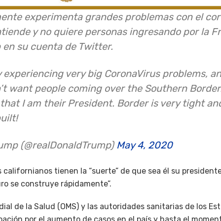
mente experimenta grandes problemas con el cor
entiende y no quiere personas ingresando por la Fr
 en su cuenta de Twitter.
y experiencing very big CoronaVirus problems, an
n’t want people coming over the Southern Border.
that I am their President. Border is very tight and
uilt!
rump (@realDonaldTrump)
May 4, 2020
californianos tienen la “suerte” de que sea él su presidente
ro se construye rápidamente”.
ial de la Salud (OMS) y las autoridades sanitarias de los E
ación por el aumento de casos en el país y hasta el moment