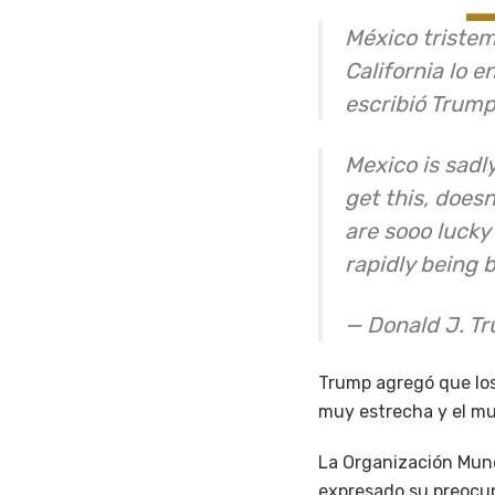
México triste
California lo 
escribió Trump
Mexico is sadl
get this, does
are sooo lucky 
rapidly being b
— Donald J. T
Trump agregó que los 
muy estrecha y el mu
La Organización Mund
expresado su preocup