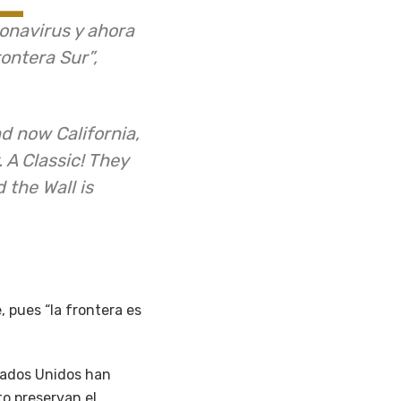
onavirus y ahora
ontera Sur”,
d now California,
 A Classic! They
 the Wall is
, pues “la frontera es
stados Unidos han
o preservan el