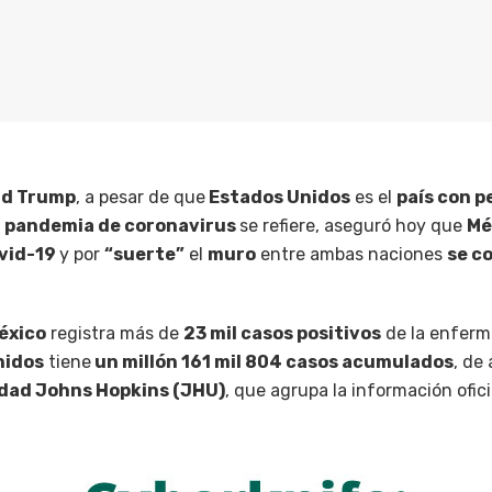
ld Trump
, a pesar de que
Estados Unidos
es el
país con p
a
pandemia de coronavirus
se refiere, aseguró hoy que
Mé
vid-19
y por
“suerte”
el
muro
entre ambas naciones
se c
éxico
registra más de
23 mil casos positivos
de la enferm
nidos
tiene
un millón 161 mil 804 casos acumulados
, de
dad Johns Hopkins (JHU)
, que agrupa la información ofici