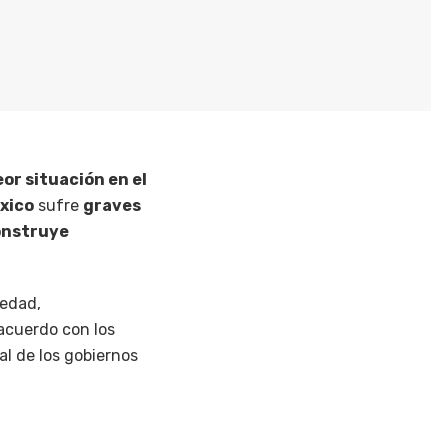
eor situación en el
xico
sufre
graves
onstruye
edad,
 acuerdo con los
al de los gobiernos