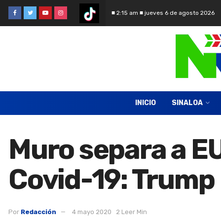
■ 2:15 am ■ jueves 6 de agosto 2026
INICIO
SINALOA
Muro separa a EU
Covid-19: Trump
Por
Redacción
4 mayo 2020
2 Leer Min