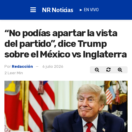
NR Noticias
► EN VIVO
“No podías apartar la vista
del partido”, dice Trump
sobre el México vs Inglaterra
Por
Redacción
6 julio 2026
2 Leer Min