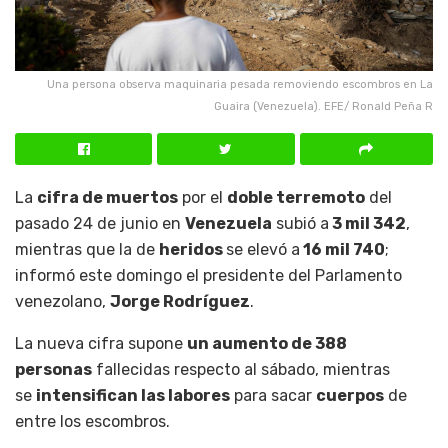
Una persona observa maquinaria pesada removiendo escombros en La
Guaira (Venezuela). EFE/ Ronald Peña R
La
cifra de muertos
por el
doble terremoto
del
pasado 24 de junio en
Venezuela
subió a
3 mil 342
,
mientras que la de
heridos
se elevó a
16 mil 740
;
informó este domingo el presidente del Parlamento
venezolano,
Jorge Rodríguez
.
La nueva cifra supone
un aumento de 388
personas
fallecidas respecto al sábado, mientras
se
intensifican las labores
para sacar
cuerpos
de
entre los escombros.