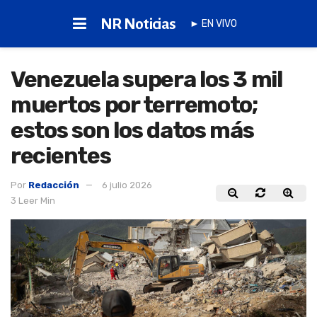
NR Noticias
► EN VIVO
Venezuela supera los 3 mil
muertos por terremoto;
estos son los datos más
recientes
Por
Redacción
6 julio 2026
3 Leer Min